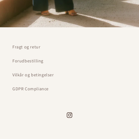
Fragt og retur
Forudbestilling
Vilkår og betingelser
GDPR Compliance
Instagram