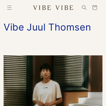
Gå til
indhold
Indkøbskurv
Vibe Juul Thomsen