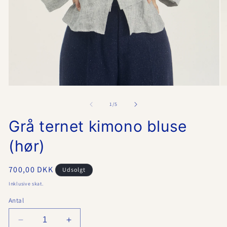
Åbn
Å
mediet
me
1
2
af
1
/
5
i
i
modus
m
Grå ternet kimono bluse
(hør)
Normalpris
700,00 DKK
Udsolgt
Inklusive skat.
Antal
Reducer
Øg