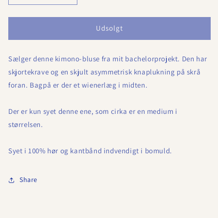
antallet
antallet
for
for
Grå
Grå
Udsolgt
ternet
ternet
kimono
kimono
Sælger denne kimono-bluse fra mit bachelorprojekt. Den har
bluse
bluse
(hør)
(hør)
skjortekrave og en skjult asymmetrisk knaplukning på skrå
foran. Bagpå er der et wienerlæg i midten.
Der er kun syet denne ene, som cirka er en medium i
størrelsen.
Syet i 100% hør og kantbånd indvendigt i bomuld.
Share